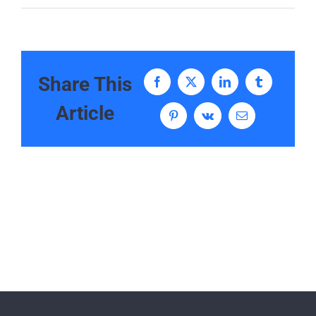
Share This
Facebook
X
LinkedIn
Tumblr
Article
Pinterest
Vk
E-
Mail