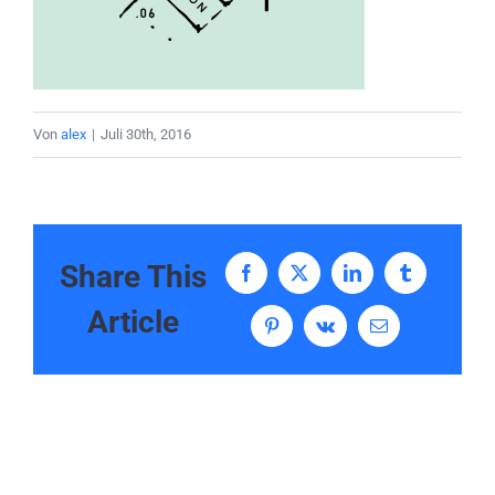
Von
alex
|
Juli 30th, 2016
Share This
Facebook
X
LinkedIn
Tumblr
Article
Pinterest
Vk
E-
Mail