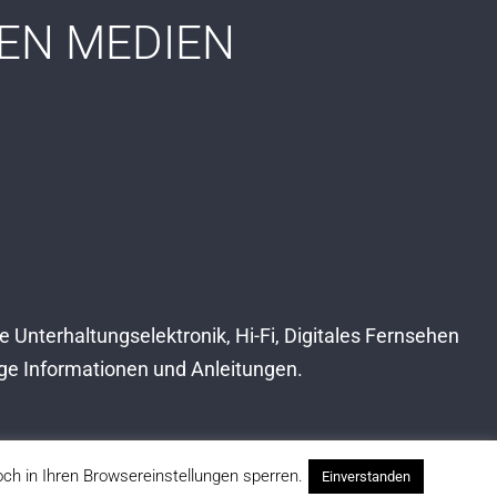
EN MEDIEN
 Unterhaltungselektronik, Hi-Fi, Digitales Fernsehen
ge Informationen und Anleitungen.
h in Ihren Browsereinstellungen sperren.
Einverstanden
Xing
LinkedIn
Facebook
X
Vimeo
Sound