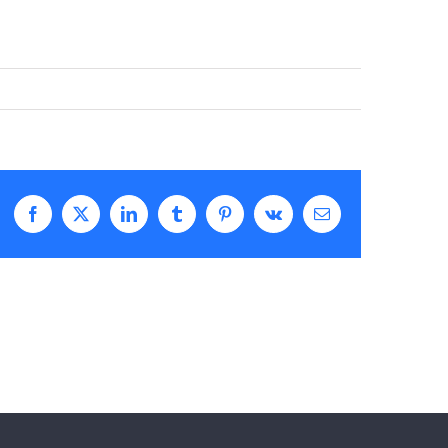
Facebook
X
LinkedIn
Tumblr
Pinterest
Vk
E-
Mail